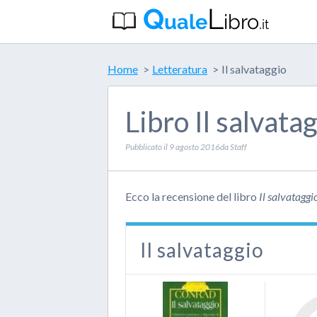
Home
Letteratura
Il salvataggio
Libro Il salvata
Pubblicato il
9 agosto 2016
da
Staff
Ecco la recensione del libro
Il salvataggi
Il salvataggio