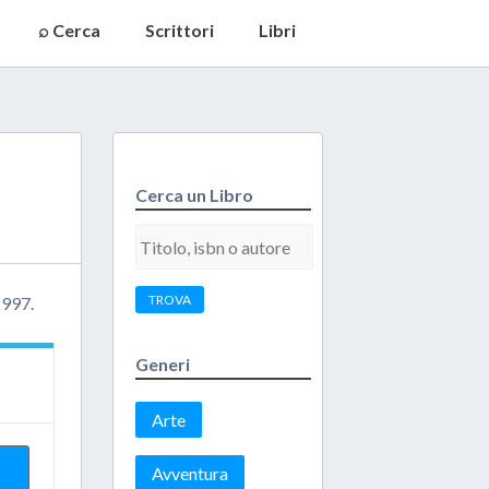
⌕ Cerca
Scrittori
Libri
Cerca un Libro
TROVA
1997.
Generi
Arte
Avventura