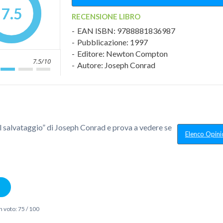
7.5
RECENSIONE LIBRO
EAN ISBN: 9788881836987
Pubblicazione: 1997
Editore: Newton Compton
7.5/10
Autore: Joseph Conrad
Il salvataggio
” di Joseph Conrad e prova a vedere se
Elenco Opini
n voto:
75
/
100