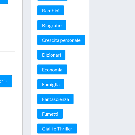
Bambini
Biografie
Crescita personale
Dizionari
Economia
oni »
Famiglia
Fantascienza
Fumetti
Gialli e Thriller