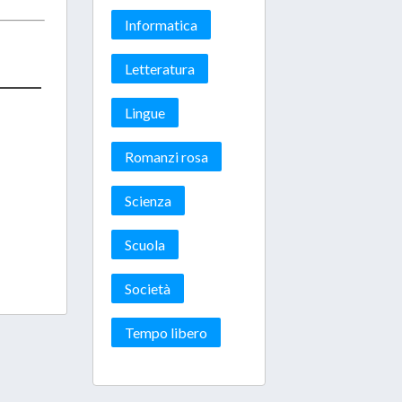
Informatica
Letteratura
Lingue
Romanzi rosa
Scienza
Scuola
Società
Tempo libero