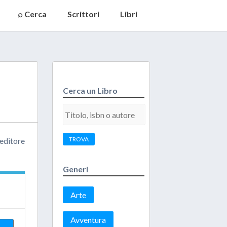
⌕ Cerca
Scrittori
Libri
Cerca un Libro
TROVA
’editore
Generi
Arte
Avventura