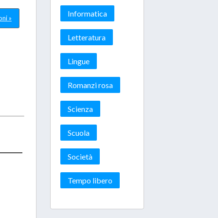
Informatica
oni »
Letteratura
Lingue
Romanzi rosa
Scienza
Scuola
Società
Tempo libero