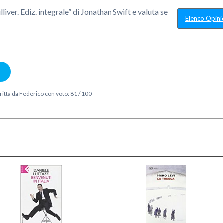
lliver. Ediz. integrale
” di Jonathan Swift e valuta se
Elenco Opini
ritta da
Federico
con voto:
81
/
100