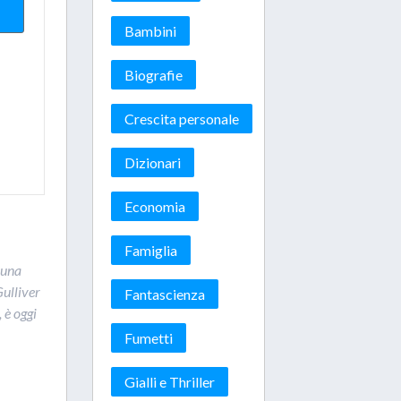
Bambini
Biografie
Crescita personale
Dizionari
Economia
Famiglia
 una
Gulliver
Fantascienza
 è oggi
Fumetti
Gialli e Thriller